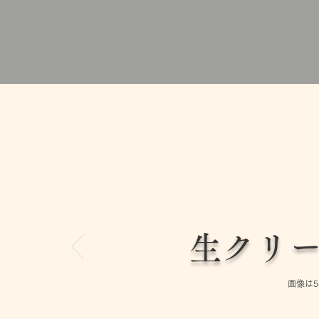
生クリ
画像は